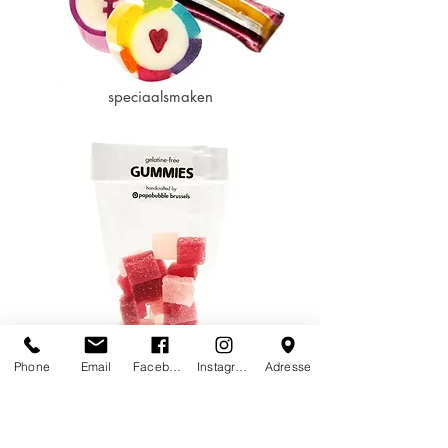
speciaalsmaken
Phone
Email
Facebook
Instagram
Adresse
gommen