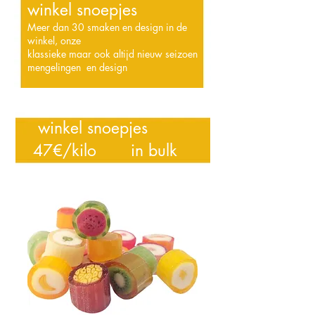
winkel snoepjes
Meer
dan 30 smaken en design in de
winkel, onze
klassieke
maar
ook
altijd
nieuw seizoen
mengelingen
en design
winkel snoepjes
47€/kilo in bulk