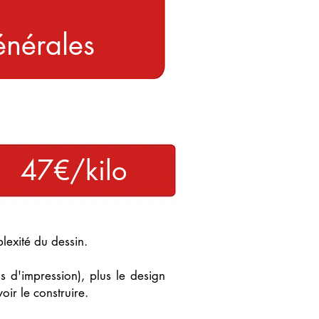
énérales
 47€/kilo
exité du dessin.
 d'impression), plus le design
ir le construire.