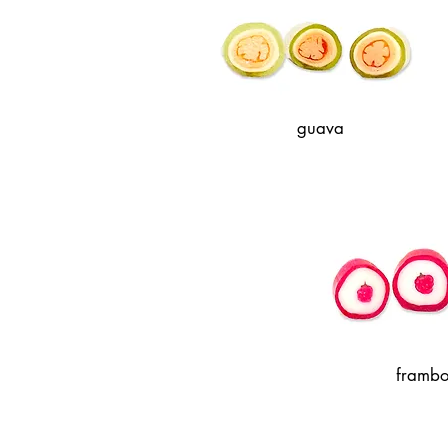
guava
framb