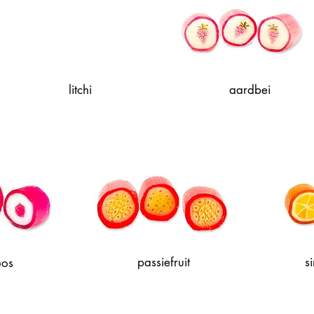
litchi
aardbei
passiefruit
s
oos