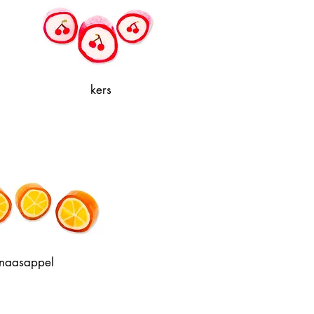
kers
inaasappel