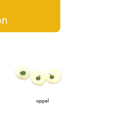
en
appel