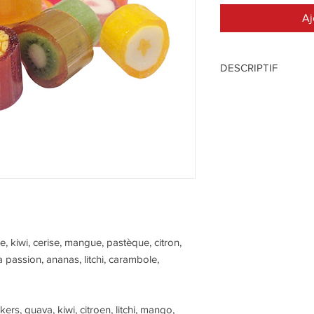
Aj
DESCRIPTIF
Mélange de 15 fruits,
construit dans le bon
Ingrédients: sucre, gl
colorants naturels: bee
carotene, caramel, ve
Ingrediënten: zuiker,
natuurlijk kleurstoffen
carotene, caramel, ve
e, kiwi, cerise, mangue, pastèque, citron,
 passion, ananas, litchi, carambole,
ers, guava, kiwi, citroen, litchi, mango,