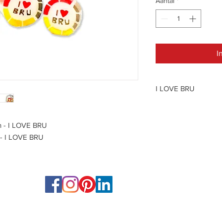
Aantal
*
I
I LOVE BRU
CUBERDON · NEUZE
n - I LOVE BRU
Ingrédients: sucre, gl
 - I LOVE BRU
colorants naturels: b
Ingrediënten: zuiker, 
kleurstoffen: beetroo