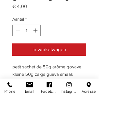
Prijs
€ 4,00
Aantal
*
In winkelwagen
petit sachet de 50g arôme goyave
kleine 50g zakje guava smaak
Phone
Email
Facebook
Instagram
Adresse
DESCRIPTIF
GOYAVE · GUAVA
TERMES & CONDITIONS
Ingrédients: sucre, glucose, acide
termes & conditions
HERE
citrique, arôme, colorants naturels:
beetroot, chlorophyll.