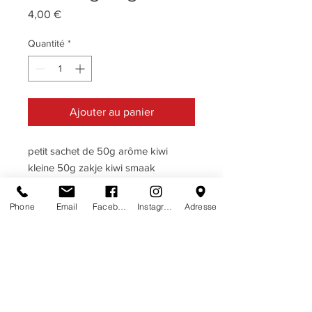
Prix
4,00 €
Quantité
*
Ajouter au panier
petit sachet de 50g arôme kiwi
kleine 50g zakje kiwi smaak
Phone
Email
Facebook
Instagram
Adresse
DESCRIPTIF
KIWI
TERMES & CONDITIONS
Ingrédients: sucre, glucose, acide
termes & conditions
HERE
citrique, arôme, colorants naturels:
caramel, charbon végétal, chlorophyll,
calcium carbonate.