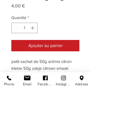
Prix
4,00 €
Quantité
*
Ajouter au panier
petit sachet de 50g arôme citron
kleine 50g zakje citroen smaak
Phone
Email
Facebook
Instagram
Adresse
DESCRIPTIF
CITRON · CITROEN
TERMES & CONDITIONS
Ingrédients: sucre, glucose, acide
termes & conditions
HERE
citrique, arôme, colorants naturels:
carotene.