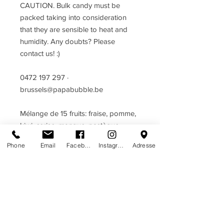
CAUTION. Bulk candy must be
packed taking into consideration
that they are sensible to heat and
humidity. Any doubts? Please
contact us! :)
0472 197 297 ·
brussels@papabubble.be
Mélange de 15 fruits: fraise, pomme,
kiwi, cerise, mangue, pastèque,
citron, orange, goyave, banane, fruit
Phone
Email
Facebook
Instagram
Adresse
de la passion, ananas, litchi,
carambole, framboise.
Mengeling 15 fruit: appel, banaan,
kers, guava, kiwi, citroen, litchi,
mango, sinaasappel, passievrucht,
ananas, framboos, sterfruit, aardbei,