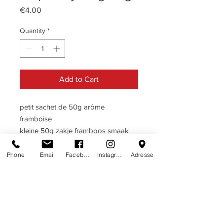
Price
€4.00
Quantity
*
Add to Cart
petit sachet de 50g arôme
framboise
kleine 50g zakje framboos smaak
Phone
Email
Facebook
Instagram
Adresse
DESCRIPTIF
FRAMBOISE · FRAMBOOS
TERMES & CONDITIONS
Ingrédients: sucre, glucose, acide
termes & conditions
HERE
citrique, arôme, colorants naturels: