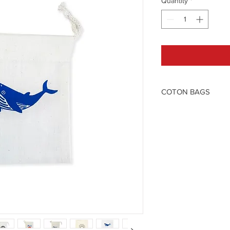
Quantity
*
COTON BAGS
100% coton
Certificat: La product
TEX® est un système 
permet une analyse, u
documentation trans
durables en termes de 
de technologies de f
l’environnement. htt